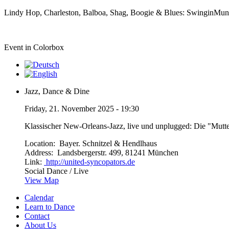
Lindy Hop, Charleston, Balboa, Shag, Boogie & Blues: SwinginMunic
Event in Colorbox
Jazz, Dance & Dine
Friday, 21. November 2025 - 19:30
Klassischer New-Orleans-Jazz, live und unplugged: Die "Mutt
Location:
Bayer. Schnitzel & Hendlhaus
Address:
Landsbergerstr. 499, 81241 München
Link:
http://united-syncopators.de
Social Dance / Live
View Map
Calendar
Learn to Dance
Contact
About Us